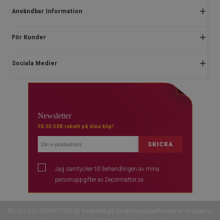
Användbar Information
Reklamationer
För Kunder
Vanliga frågor
Om oss
Kampanjregler
Sociala Medier
Instruktioner för installation
Integritetspolicy och cookies
Blog
Stadga
facebook
Kontakt
Ångerrätt
instagram
Vanliga
Newsletter
Betalningar
youtube
Få 30 SEK rabatt på dina köp!
Leverans
SKICKA
Jag samtycker till behandlingen av mina
personuppgifter av Decormattor.se
©2026 DECORMATTOR.SE Innehållet på försäljningsplattformen är skyddat av