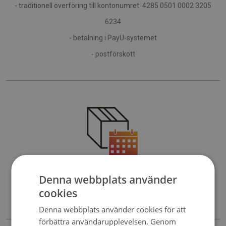
- traditionell överföring till kontonumret: 4285 0501 0002 3205
6234
- betalning i PayU-systemet
- postförskott
Denna webbplats använder
Vi levererar med kurirföretag både inom landet och utomlands.
cookies
Leveranstiden är vanligtvis 4-7 arbetsdagar.
Denna webbplats använder cookies för att
förbättra användarupplevelsen. Genom