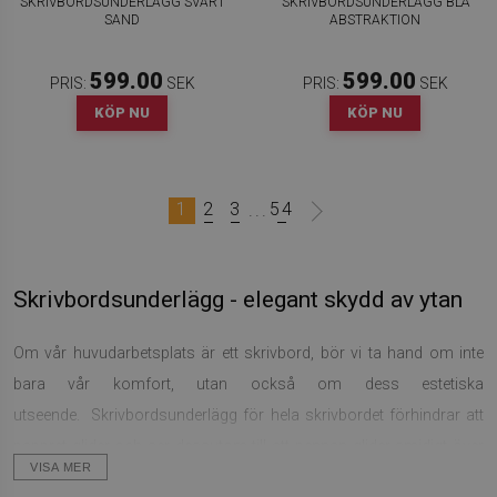
SKRIVBORDSUNDERLÄGG SVART
SKRIVBORDSUNDERLÄGG BLÅ
SAND
ABSTRAKTION
599.00
599.00
PRIS:
SEK
PRIS:
SEK
KÖP NU
KÖP NU
1
2
3
54
...
Skrivbordsunderlägg - elegant skydd av ytan
Om vår huvudarbetsplats är ett skrivbord, bör vi ta hand om inte
bara vår komfort, utan också om dess estetiska
utseende. Skrivbordsunderlägg för hela skrivbordet förhindrar att
pappret glider och ser dessutom till att pennan glider smidigt över
VISA MER
pappret.. Förmodligen mer än en gång under en intensiv användning