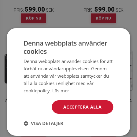
599.00
599.00
PRIS:
SEK
PRIS:
SEK
KÖP NU
KÖP NU
Denna webbplats använder
cookies
Denna webbplats använder cookies för att
förbättra användarupplevelsen. Genom
att använda vår webbplats samtycker du
till alla cookies i enlighet med vår
cookiepolicy.
Läs mer
STORT SKRIVBORDSUNDERLÄGG
SKRIVBORDSMATTA FÄRGGLADA
SVART MARMOR
PLATSER
ACCEPTERA ALLA
599.00
599.00
VISA DETALJER
PRIS:
SEK
PRIS:
SEK
KÖP NU
KÖP NU