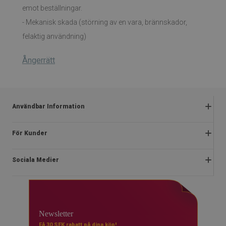
emot beställningar.
- Mekanisk skada (störning av en vara, brännskador,
felaktig användning)
Ångerrätt
Användbar Information
Reklamationer
För Kunder
Vanliga frågor
Om oss
Kampanjregler
Sociala Medier
Instruktioner för installation
Integritetspolicy och cookies
Blog
Stadga
facebook
Kontakt
Ångerrätt
instagram
Vanliga
Newsletter
Betalningar
youtube
Få 30 SEK rabatt på dina köp!