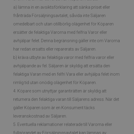
a) lämna in en avsiktsförklaring att sänka priset eller
frånträda Försäljningsavtalet, såvida inte Säljaren
omedelbart och utan otillbörlig olägenhet för Köparen
ersätter de felaktiga Varorna med felfria Varor eller
avhjälpar felet. Denna begränsning gäller inte om Varorna
har redan ersatts eller reparerats av Säljaren.
b) kräva utbyte av felaktiga varor med felfria varor eller
avhjälpande av fel. Säljaren är skyldig att ersätta den
felaktiga Varan med en felfri Vara eller avhjälpa felet inom
rimlig tid utan onödig olägenhet för Köparen.
4. Köpare som utnyttjar garantirätten är skyldig att
returnera den felaktiga varan till Säljarens adress. När det
gäller Köparen som är en Konsument täcks
leveranskostnad av Säljaren.
5. Eventuella reklamationer relaterade till Varorna eller
fullgörandet av Försäljningsavtalet kan lämnas av