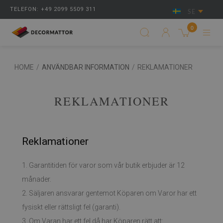
TELEFON: +49 2099 5509 311
SE
0
HOME
/
ANVÄNDBAR INFORMATION
/
REKLAMATIONER
REKLAMATIONER
Reklamationer
1. Garantitiden för varor som vår butik erbjuder är 12
månader.
2. Säljaren ansvarar gentemot Köparen om Varor har ett
fysiskt eller rättsligt fel (garanti).
3. Om Varan har ett fel då har Köparen rätt att: