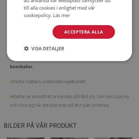
att använda vår webbplats samtycker du
till alla cookies i enlighet med vår
♦
Observera att skador som orsakats av användning på
cookiepolicy.
Läs mer
grund av tidens gång (t.ex. nötning) inte är berättigade för
reklamationer.
ACCEPTERA ALLA
♦
Hur tar man hand om produkten?
VISA DETALJER
♦
Rengör med en fuktig trasa —
använd inte starka
kemikalier.
♦
Vädra mattans undersida regelbundet.
♦
Mattan är avsedd att användas på hård yta. Den kan böja sig
och röra sig när den placeras på ett mjukt underlag.
BILDER PÅ VÅR PRODUKT