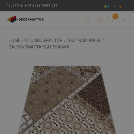
TELEFON: +49 2099 5509 311
SE
0
HOME
/
UTOMHUSMATTOR
/
ABSTRAKTIONER
/
BALKONGMATTA KLASSISK MIX