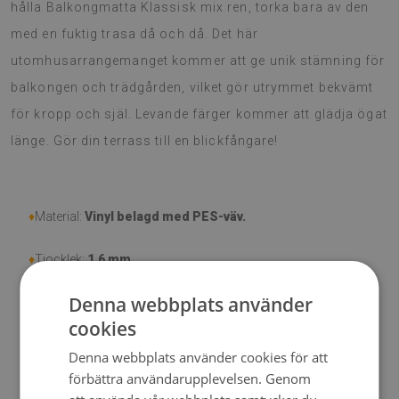
hålla Balkongmatta Klassisk mix ren, torka bara av den
med en fuktig trasa då och då. Det här
utomhusarrangemanget kommer att ge unik stämning för
balkongen och trädgården, vilket gör utrymmet bekvämt
för kropp och själ. Levande färger kommer att glädja ögat
länge. Gör din terrass till en blickfångare!
♦
Material:
Vinyl belagd med PES-väv.
♦
Tjocklek:
1,6 mm.
Denna webbplats använder
♦
Högt motstånd mot missfärgning och UV-strålar
cookies
♦
Mattor är inte halkfria;
Denna webbplats använder cookies för att
förbättra användarupplevelsen. Genom
♦
Produkt är lätt att städa, fläck- och vattentålig.