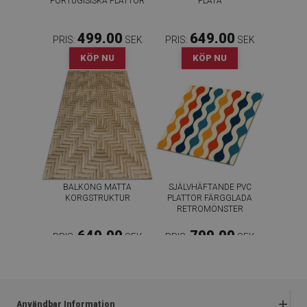
PORTUGISISKA PLATTOR
FLÄTA
499.00
649.00
PRIS:
SEK
PRIS:
SEK
KÖP NU
KÖP NU
BALKONG MATTA
SJÄLVHÄFTANDE PVC
KORGSTRUKTUR
PLATTOR FÄRGGLADA
RETROMÖNSTER
649.00
799.00
PRIS:
SEK
PRIS:
SEK
KÖP NU
KÖP NU
Användbar Information