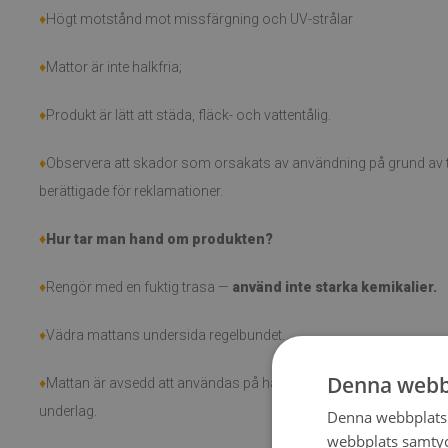
♦
Högt motstånd mot missfärgning och UV-strålar
♦
Mattor är inte halkfria;
♦
Produkt är lätt att städa, fläck- och vattentålig.
♦
Observera att skador som orsakats av användning på grund av tid
berättigade för reklamationer.
♦
Hur tar man hand om produkten?
♦
Rengör med en fuktig trasa —
använd inte starka kemikalier.
♦
Vädra mattans undersida regelbundet.
Denna webb
♦
Mattan är avsedd att användas på hård yta. Den kan böja sig och 
underlag.
Denna webbplats 
webbplats samtyck