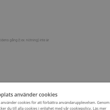
ens gång (t.ex. nötning) inte är
plats använder cookies
röra sig när den placeras på ett mjukt
använder cookies för att förbättra användarupplevelsen. Genom 
er du till alla cookies i enlighet med vår cookiepolicy.
Läs mer