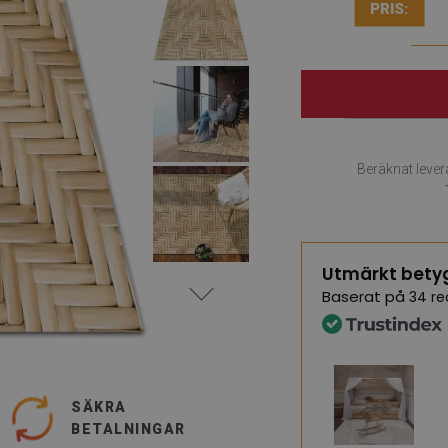
PRIS:
Beräknat leve
Utmärkt bety
Baserat på
34 re
SÄKRA
BETALNINGAR