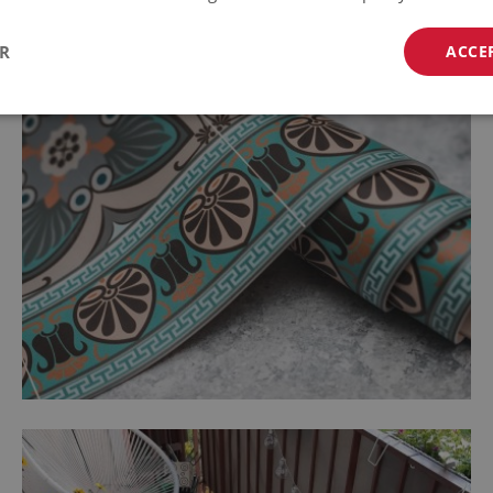
ER
ACCE