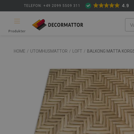
4.9
TELEFON: +49 2099 5509 311
Produkter
HOME
/
UTOMHUSMATTOR
/
LOFT
/
BALKONG MATTA KORG