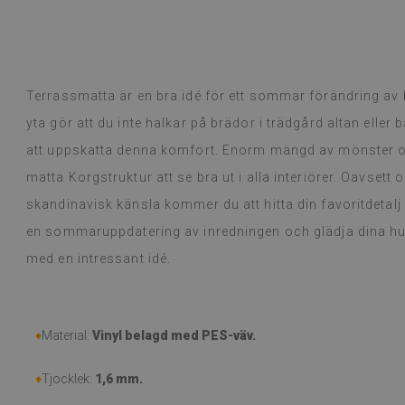
Vinylplattor – 
Läs mer
urvalet av desi
alunska
kom inom en ve
Beatrycz
dan
1 år seda
förpackad. Insta
dra av och appl
Terrassmatta är en bra idé för ett sommar förändring av 
är väldigt nöjd
så tunn klister
yta gör att du inte halkar på brädor i trädgård altan eller
använt dem i e
att uppskatta denna komfort. Enorm mängd av mönster o
matlagning på e
matta Korgstruktur att se bra ut i alla interiörer. Oavsett 
inte märkt någ
torka av med en
skandinavisk känsla kommer du att hitta din favoritdetalj
eller spills. J
en sommaruppdatering av inredningen och glädja dina 
(Översatt av G
med en intressant idé.
♦
Material:
Vinyl belagd med PES-väv.
♦
Tjocklek:
1,6 mm.