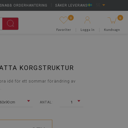
SNABB ORDERHANTERING
|
SÄKER LEVERANS
SE
0
0
Favoriter
Logga in
Kundvagn
ATTA KORGSTRUKTUR
bra idé för ett sommar förändring av
.
60x90 cm
1
ANTAL: