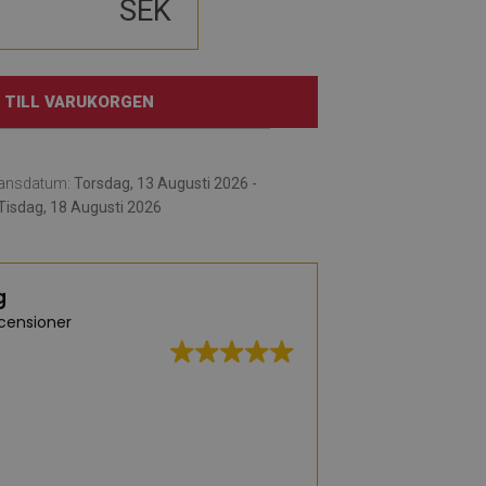
SEK
TILL VARUKORGEN
ransdatum:
Torsdag, 13 Augusti 2026 -
Tisdag, 18 Augusti 2026
g
censioner
Ett mycket stort 
praktiska vinylmatt
fascinerad av vi
blommotiv. Jag val