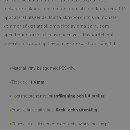
Skrivbordet kommer att få ytterligare skydd mot
mekaniska skador och smuts, och ditt rum kommer att få
uppdaterat utseende. Matta skrivbord Etniska mönster
kommer säkert att bli omtyckta av dina barn, som
spenderar större delen av dagen vid skrivbordet. Välj
favorit motiv och njut av din nya dekoration i lång tid.
♦
Material: Vinyl belagd med PES-väv.
♦
Tjocklek: :
1,6 mm
.
♦
Högt motstånd mot
missfärgning och UV-strålar.
♦
Produkt är lätt att städa,
fläck- och vattentålig.
♦
Observera att skador som orsakats av användning på