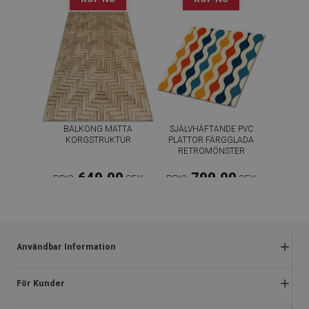
BALKONG MATTA
SJÄLVHÄFTANDE PVC
KORGSTRUKTUR
PLATTOR FÄRGGLADA
RETROMÖNSTER
649.00
799.00
PRIS:
SEK
PRIS:
SEK
KÖP NU
KÖP NU
Användbar Information
Reklamationer
För Kunder
Vanliga frågor