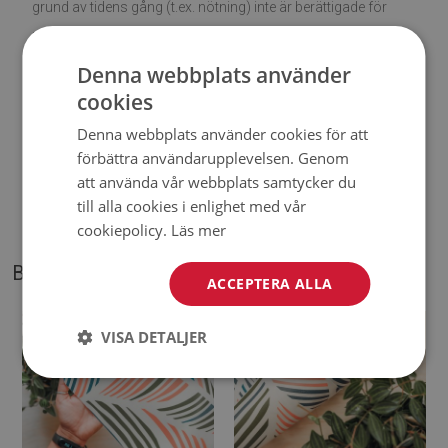
grund av tidens gång (t.ex. nötning) inte är berättigade för
reklamationer.
Denna webbplats använder
♦
Hur tar man hand om produkten?
cookies
♦
Rengör med en fuktig trasa —
använd inte starka
Denna webbplats använder cookies för att
förbättra användarupplevelsen. Genom
kemikalier.
att använda vår webbplats samtycker du
till alla cookies i enlighet med vår
♦
Vädra mattans undersida regelbundet.
cookiepolicy.
Läs mer
BILDER PÅ VÅR PRODUKT
ACCEPTERA ALLA
VISA DETALJER