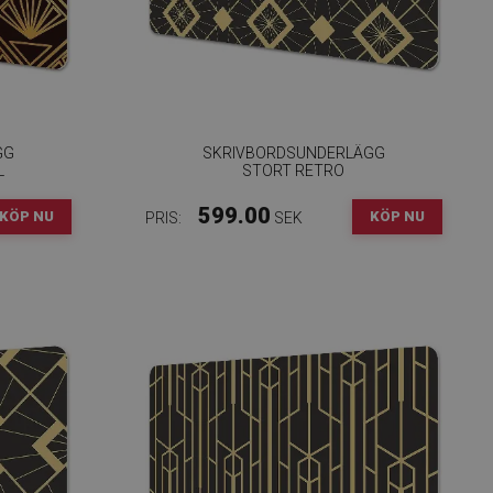
GG
SKRIVBORDSUNDERLÄGG
L
STORT RETRO
599.00
KÖP NU
KÖP NU
PRIS:
SEK