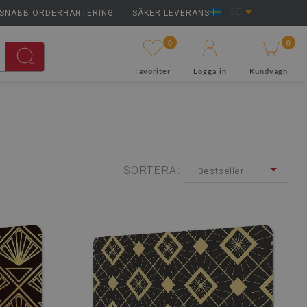
SNABB ORDERHANTERING
|
SÄKER LEVERANS
SE
0
0
Favoriter
Logga in
Kundvagn
SORTERA:
Bestseller