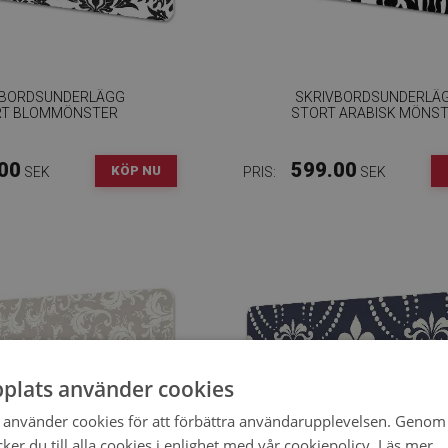
VBORDSUNDERLÄGG
SKRIVBORDSUNDERLÄ
RT BLOMMÖNSTER
STORT ARABISK MÖNS
00
599.00
KÖP NU
SEK
PRIS:
SEK
plats använder cookies
använder cookies för att förbättra användarupplevelsen. Genom 
er du till alla cookies i enlighet med vår cookiepolicy.
Läs mer