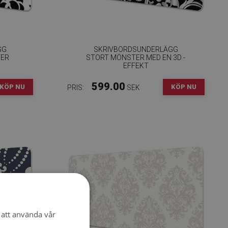
GG
SKRIVBORDSUNDERLÄGG
TER
STORT MÖNSTER MED EN 3D -
EFFEKT
599.00
KÖP NU
KÖP NU
PRIS:
SEK
att använda vår