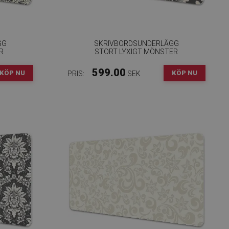
GG
SKRIVBORDSUNDERLÄGG
R
STORT LYXIGT MÖNSTER
599.00
KÖP NU
KÖP NU
PRIS:
SEK