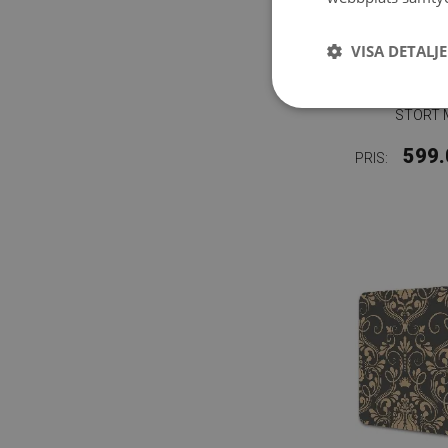
VISA DETALJ
SKRI
STORT 
599.
PRIS: