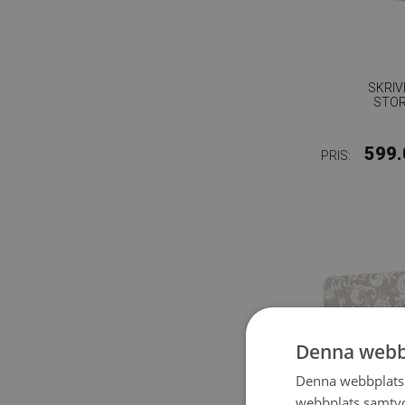
SKRI
STO
599.
PRIS:
Denna webb
Denna webbplats 
webbplats samtyck