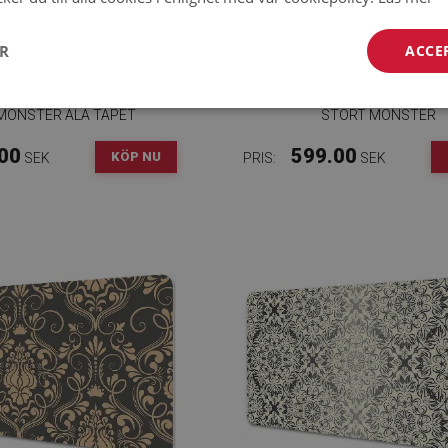
ER
ACCE
VBORDSUNDERLÄGG
SKRIVBORDSUNDERLÄ
MÖNSTER ALA TAPET
STORT MÖNSTER
00
599.00
KÖP NU
SEK
PRIS:
SEK