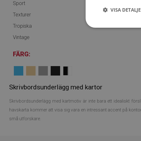
Sport
VISA DETALJ
Texturer
Tropiska
Vintage
FÄRG:
Skrivbordsunderlägg med kartor
Skrivbordsunderlägg med kartmotiv är inte bara ett idealiskt förs
havskarta kommer att visa sig vara en intressant accent på kontor
små utforskare.