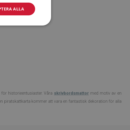
PTERA ALLA
för historieentusiaster. Våra
skrivbordsmattor
med motiv av en
 piratskattkarta kommer att vara en fantastisk dekoration för alla