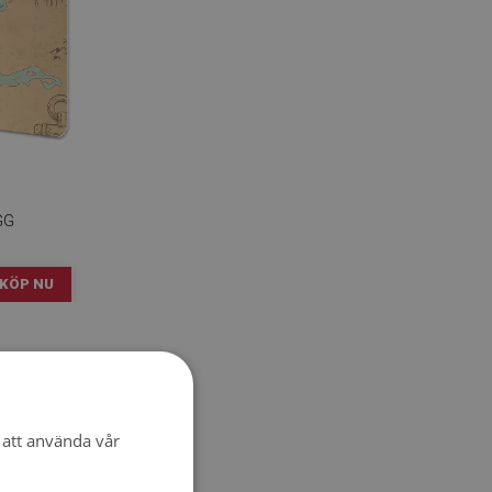
GG
KÖP NU
att använda vår