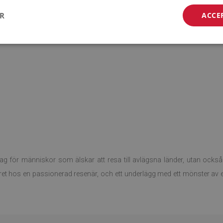
ER
ACCE
lag för människor som älskar att resa till avlägsna länder, utan också 
et hos en passionerad resenär, och ett underlägg med ett mönster av en