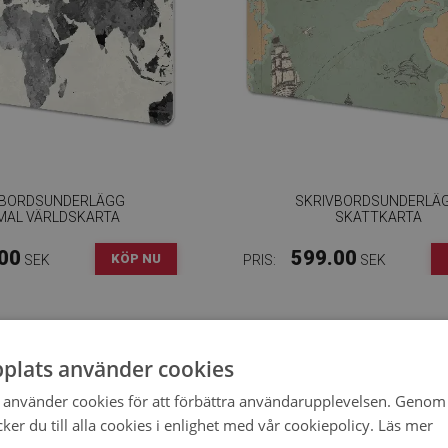
VBORDSUNDERLÄGG
SKRIVBORDSUNDERLÄ
AL VÄRLDSKARTA
SKATTKARTA
00
599.00
KÖP NU
SEK
PRIS:
SEK
plats använder cookies
använder cookies för att förbättra användarupplevelsen. Genom 
er du till alla cookies i enlighet med vår cookiepolicy.
Läs mer