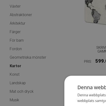
Växter
Abstraktioner
Arkitektur
Färger
För barn
SKRI
Fordon
GAMM
Geometriska mönster
599.
PRIS:
Kartor
Konst
Landskap
Denna webb
Mat och dryck
Denna webbplats 
Musik
webbplats samtyck