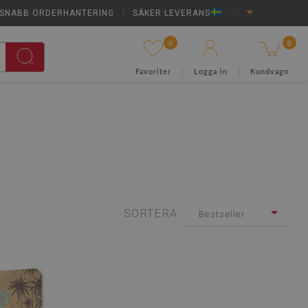
SNABB ORDERHANTERING
|
SÄKER LEVERANS
SE
0
0
Favoriter
Logga in
Kundvagn
SORTERA:
Bestseller