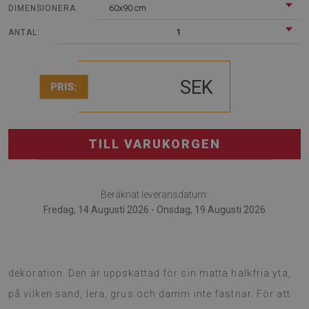
60x90 cm
DIMENSIONERA:
1
ANTAL:
SEK
PRIS:
TILL VARUKORGEN
Beräknat leveransdatum:
Fredag, 14 Augusti 2026 - Onsdag, 19 Augusti 2026
Balkongmatta är det moderna tillbehöret till balkong
dekoration. Den är uppskattad för sin matta halkfria yta,
på vilken sand, lera, grus och damm inte fastnar. För att