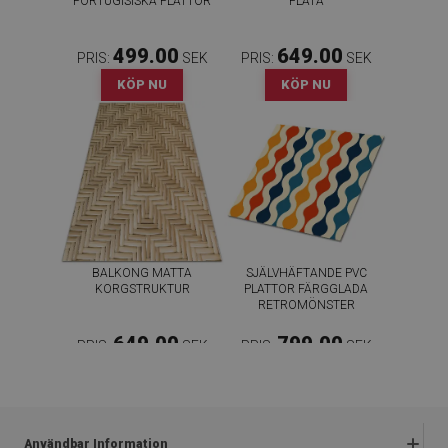
PORTUGISISKA PLATTOR
FLÄTA
499.00
649.00
PRIS:
SEK
PRIS:
SEK
KÖP NU
KÖP NU
BALKONG MATTA
SJÄLVHÄFTANDE PVC
KORGSTRUKTUR
PLATTOR FÄRGGLADA
RETROMÖNSTER
649.00
799.00
PRIS:
SEK
PRIS:
SEK
KÖP NU
KÖP NU
Användbar Information