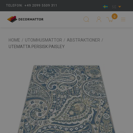
TELEFON: +49 2099 5509 311
SE
0
HOME
/
UTOMHUSMATTOR
/
ABSTRAKTIONER
/
UTEMATTA PERSISK PAISLEY