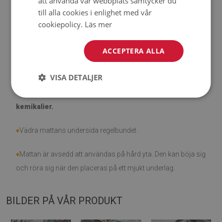
att använda vår webbplats samtycker du
till alla cookies i enlighet med vår
♦
Observera att skador som orsakats av användning på
cookiepolicy.
Läs mer
grund av tidens gång (t.ex. nötning) inte är berättigade för
reklamationer.
ACCEPTERA ALLA
♦
Hur tar man hand om produkten?
VISA DETALJER
♦
Rengör med en fuktig trasa —
använd inte starka
kemikalier.
♦
Vädra mattans undersida regelbundet.
♦
Mattan är avsedd att användas på hård yta. Den kan böja sig
och röra sig när den placeras på ett mjukt underlag.
BILDER PÅ VÅR PRODUKT