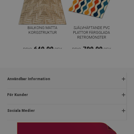
BALKONG MATTA
SJÄLVHÄFTANDE PVC
KORGSTRUKTUR
PLATTOR FÄRGGLADA
RETROMÖNSTER
649.00
799.00
PRIS:
SEK
PRIS:
SEK
KÖP NU
KÖP NU
Användbar Information
Reklamationer
För Kunder
Vanliga frågor
Om oss
Kampanjregler
Sociala Medier
Instruktioner för installation
Integritetspolicy och cookies
Blog
Stadga
facebook
Kontakt