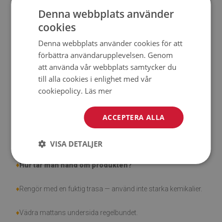
Denna webbplats använder
♦
Tjocklek:
1,6 mm.
cookies
♦
Högt motstånd mot missfärgning och UV-strålar.
Denna webbplats använder cookies för att
förbättra användarupplevelsen. Genom
♦
Mattor är inte halkfria;
att använda vår webbplats samtycker du
till alla cookies i enlighet med vår
♦
Produkt är lätt att städa, fläck- och vattentålig.
cookiepolicy.
Läs mer
♦
Observera att skador som orsakats av användning på
ACCEPTERA ALLA
grund av tidens gång (t.ex. nötning) inte är berättigade för
reklamationer.
VISA DETALJER
♦
Hur tar man hand om produkten?
♦
Rengör med en fuktig trasa — använd inte starka kemikalier.
♦
Vädra mattans undersida regelbundet.