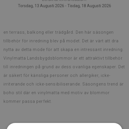
Torsdag, 13 Augusti 2026 - Tisdag, 18 Augusti 2026
Vinylmatta är också värd att använda som dekoration av
en terrass, balkong eller trädgård. Den här säsongen
tillbehör för inredning blev på modet. Det är värt att dra
nytta av detta mode för att skapa en intressant inredning.
Vinylmatta Landsbygdsblommor är ett attraktivt tillbehör
till inredningen på grund av dess ovanliga egenskaper. Det
är säkert för känsliga personer och allergiker, icke-
irriterande och icke-sensibiliserande. Säsongens trend är
boho stil där en vinylmatta med motiv av blommor
kommer passa perfekt.
♦
Material: Vinyl belagd
med PES-väv.