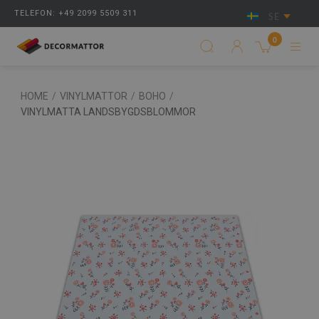
TELEFON: +49 2099 5509 311
SE
0
HOME
/
VINYLMATTOR
/
BOHO
/
VINYLMATTA LANDSBYGDSBLOMMOR