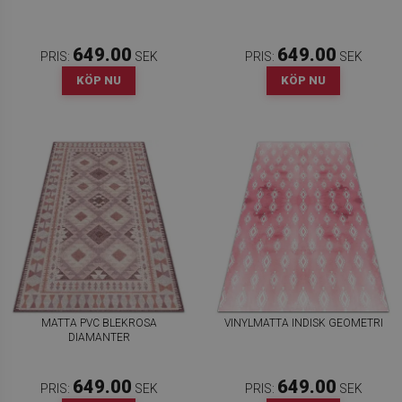
649.00
649.00
PRIS:
SEK
PRIS:
SEK
KÖP NU
KÖP NU
MATTA PVC BLEKROSA
VINYLMATTA INDISK GEOMETRI
DIAMANTER
649.00
649.00
PRIS:
SEK
PRIS:
SEK