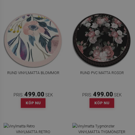
RUND VINYLMATTA BLOMMOR
RUND PVC MATTA ROSOR
499.00
499.00
PRIS:
SEK
PRIS:
SEK
KÖP NU
KÖP NU
VINYLMATTA RETRO
VINYLMATTA TYGMÖNSTER