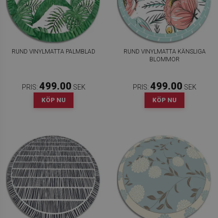
RUND VINYLMATTA PALMBLAD
RUND VINYLMATTA KÄNSLIGA
BLOMMOR
499.00
499.00
PRIS:
SEK
PRIS:
SEK
KÖP NU
KÖP NU