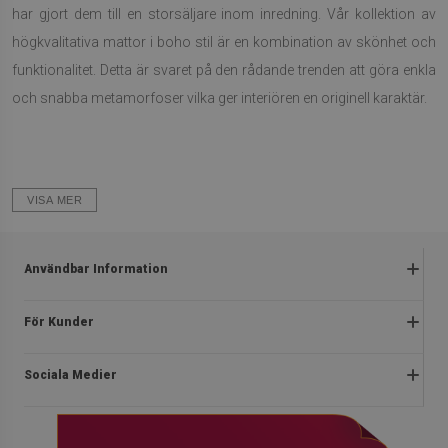
har gjort dem till en storsäljare inom inredning. Vår kollektion av
högkvalitativa mattor i boho stil är en kombination av skönhet och
funktionalitet. Detta är svaret på den rådande trenden att göra enkla
och snabba metamorfoser vilka ger interiören en originell karaktär.
VISA MER
Användbar Information
Reklamationer
För Kunder
Vanliga frågor
Om oss
Kampanjregler
Sociala Medier
Instruktioner för installation
Integritetspolicy och cookies
Blog
Stadga
facebook