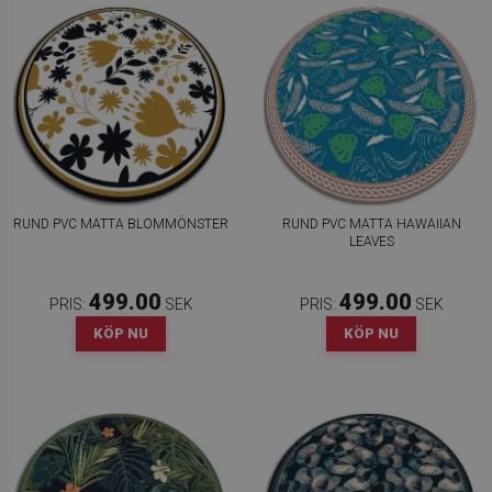
RUND PVC MATTA BLOMMÖNSTER
RUND PVC MATTA HAWAIIAN
LEAVES
499.00
499.00
PRIS:
SEK
PRIS:
SEK
KÖP NU
KÖP NU