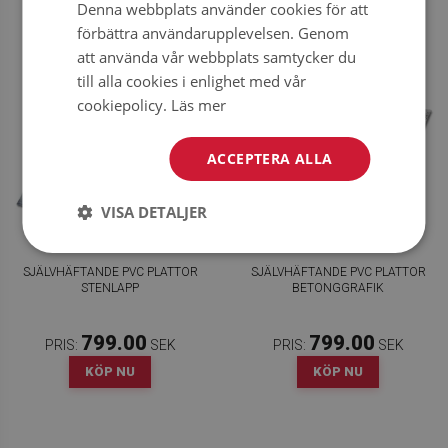
KÖP NU
KÖP NU
Denna webbplats använder cookies för att
förbättra användarupplevelsen. Genom
att använda vår webbplats samtycker du
till alla cookies i enlighet med vår
cookiepolicy.
Läs mer
ACCEPTERA ALLA
VISA DETALJER
SJÄLVHÄFTANDE PVC PLATTOR
SJÄLVHÄFTANDE PVC PLATTOR
STENLAPP
BETONGGRAFIK
799.00
799.00
PRIS:
SEK
PRIS:
SEK
KÖP NU
KÖP NU