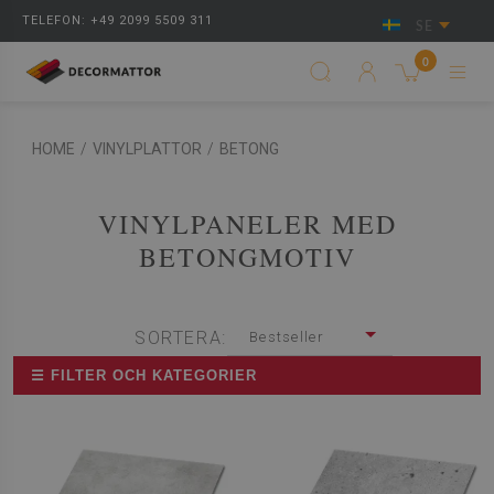
TELEFON: +49 2099 5509 311
SE
0
HOME
/
VINYLPLATTOR
/
BETONG
VINYLPANELER MED
BETONGMOTIV
SORTERA:
Bestseller
☰ FILTER OCH KATEGORIER