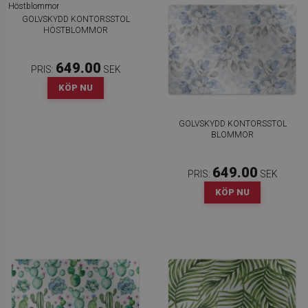
GOLVSKYDD KONTORSSTOL
HÖSTBLOMMOR
649.00
PRIS:
SEK
KÖP NU
GOLVSKYDD KONTORSSTOL
BLOMMOR
649.00
PRIS:
SEK
KÖP NU