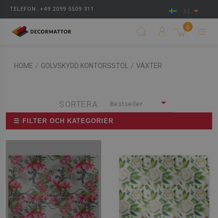
TELEFON: +49 2099 5509 311
SE
0
HOME
/
GOLVSKYDD KONTORSSTOL
/
VÄXTER
SORTERA:
Bestseller
☰ FILTER OCH KATEGORIER