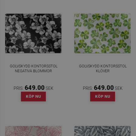
GOLVSKYDD KONTORSSTOL
GOLVSKYDD KONTORSSTOL
NEGATIVA BLOMMOR
KLÖVER
649.00
649.00
PRIS:
SEK
PRIS:
SEK
KÖP NU
KÖP NU