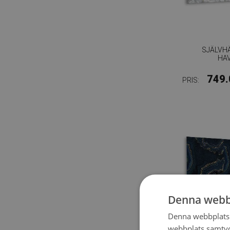
SJÄLVH
HA
749.
PRIS:
Denna webb
Denna webbplats 
webbplats samtyck