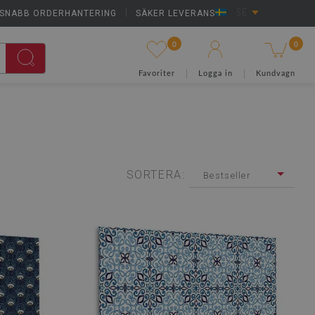
SNABB ORDERHANTERING
|
SÄKER LEVERANS
SE
0
0
Favoriter
Logga in
Kundvagn
SORTERA:
Bestseller