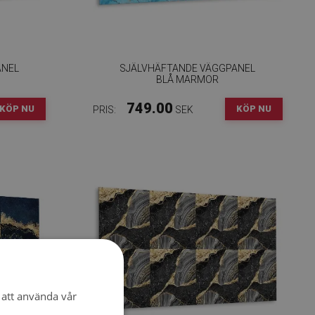
ANEL
SJÄLVHÄFTANDE VÄGGPANEL
BLÅ MARMOR
749.00
KÖP NU
KÖP NU
PRIS:
SEK
att använda vår