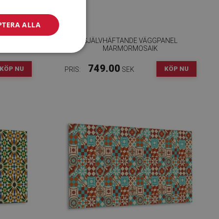
PTERA ALLA
ANEL
SJÄLVHÄFTANDE VÄGGPANEL
MARMORMOSAIK
749.00
KÖP NU
KÖP NU
PRIS:
SEK