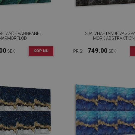
ÄFTANDE VÄGGPANEL
SJÄLVHÄFTANDE VÄGGP
MARMORFLOD
MÖRK ABSTRAKTION
00
749.00
KÖP NU
SEK
PRIS:
SEK