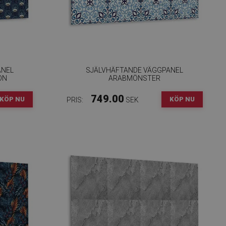
ANEL
SJÄLVHÄFTANDE VÄGGPANEL
ON
ARABMÖNSTER
749.00
KÖP NU
KÖP NU
PRIS:
SEK