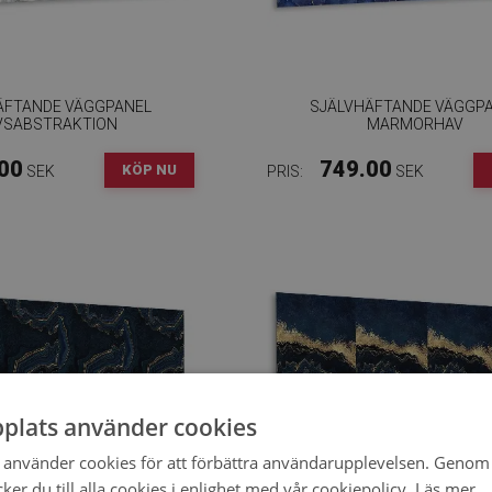
ÄFTANDE VÄGGPANEL
SJÄLVHÄFTANDE VÄGGP
VSABSTRAKTION
MARMORHAV
00
749.00
KÖP NU
SEK
PRIS:
SEK
plats använder cookies
använder cookies för att förbättra användarupplevelsen. Genom 
er du till alla cookies i enlighet med vår cookiepolicy.
Läs mer