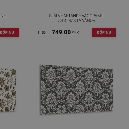
ANEL
SJÄLVHÄFTANDE VÄGGPANEL
R
ABSTRAKTA VÅGOR
749.00
KÖP NU
KÖP NU
PRIS:
SEK