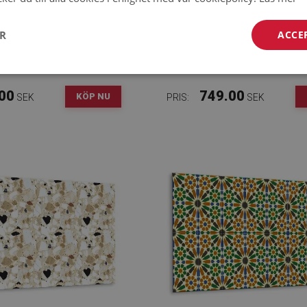
ER
ACCE
ÄFTANDE VÄGGPANEL
SJÄLVHÄFTANDE VÄGGP
 SNYGGT MÖNSTER
HAVS STRAND
00
749.00
KÖP NU
SEK
PRIS:
SEK