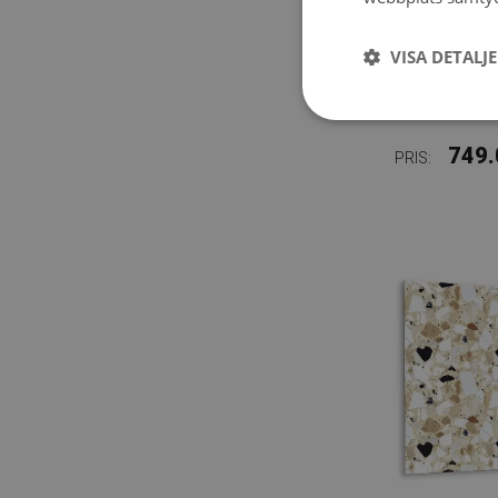
VISA DETALJ
SJÄLVH
MÖRKT
749.
PRIS: