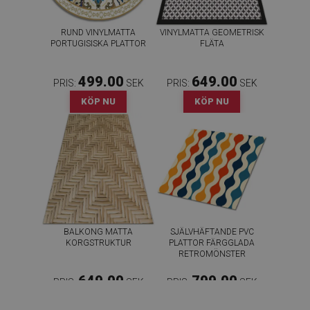
RUND VINYLMATTA
VINYLMATTA GEOMETRISK
PORTUGISISKA PLATTOR
FLÄTA
499.00
649.00
PRIS:
SEK
PRIS:
SEK
KÖP NU
KÖP NU
BALKONG MATTA
SJÄLVHÄFTANDE PVC
KORGSTRUKTUR
PLATTOR FÄRGGLADA
RETROMÖNSTER
649.00
799.00
PRIS:
SEK
PRIS:
SEK
KÖP NU
KÖP NU