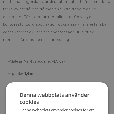
mattorna är gjorda av är dessutom lätt att hålla rent, bara
torka av det då och då med en fuktig trasa med lite
diskmedel. Förutom funktionalitet har Golvskydd
kontorsstol Ecru abstraktion också självklara estetiska
egenskaper tack vare det obegränsade urvalet av
mönster. Använd den i din inredning!
♦
Material: Vinyl belagd med PES-väv.
♦
Tjocklek
1,6 mm.
♦
Högt motstånd mot missfärgning och UV-strålar.
Denna webbplats använder
♦
Mattor är inte halkfria;
cookies
Denna webbplats använder cookies för att
♦
Produkt är lätt att städa, fläck- och vattentålig.