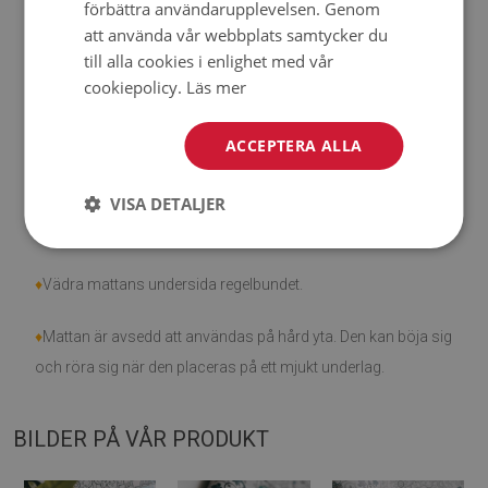
förbättra användarupplevelsen. Genom
att använda vår webbplats samtycker du
♦
Observera att skador som orsakats av användning på
till alla cookies i enlighet med vår
grund av tidens gång (t.ex. nötning) inte är berättigade för
cookiepolicy.
Läs mer
reklamationer.
ACCEPTERA ALLA
♦
Hur tar man hand om produkten?
♦
Rengör med en fuktig trasa —
VISA DETALJER
använd inte starka
kemikalier
.
♦
Vädra mattans undersida regelbundet.
♦
Mattan är avsedd att användas på hård yta. Den kan böja sig
och röra sig när den placeras på ett mjukt underlag.
BILDER PÅ VÅR PRODUKT