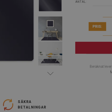
ANTAL:
PRIS:
Beräknat lev
M
SÄKRA
BETALNINGAR