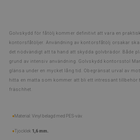
Golvskydd för fåtölj kommer definitivt att vara en praktis
kontorsfåtöljer. Användning av kontorsfåtölj orsakar skad
det nödvändigt att ta hand att skydda golvbrädor. Både pla
grund av intensiv användning. Golvskydd kontorsstol Mari
glänsa under en mycket lång tid. Obegränsat urval av moti
hitta en matta som kommer att bli ett intressant tillbehör 
fräschhet.
♦
Material: Vinyl belagd med PES-väv.
♦
Tjocklek
1,6 mm.