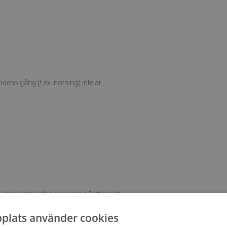
ens gång (t.ex. nötning) inte är
röra sig när den placeras på ett mjukt
plats använder cookies