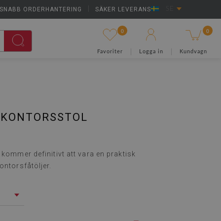
SNABB ORDERHANTERING
|
SÄKER LEVERANS
SE
0
0
Favoriter
Logga in
Kundvagn
 KONTORSSTOL
 kommer definitivt att vara en praktisk
ontorsfåtöljer.