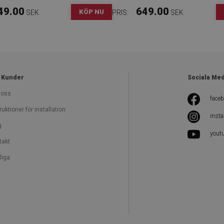
49.00
649.00
KÖP NU
SEK
PRIS:
SEK
 Kunder
Sociala Me
oss
face
ruktioner för installation
inst
g
yout
takt
liga