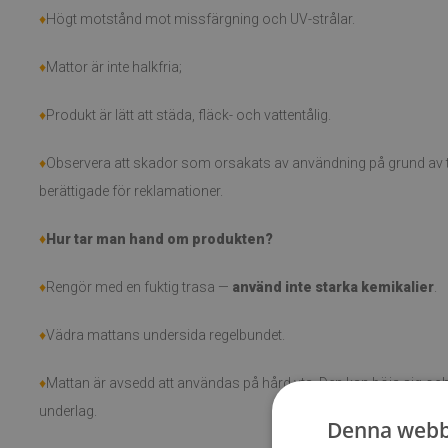
♦
Högt motstånd mot missfärgning och UV-strålar.
♦
Mattor är inte halkfria;
♦
Produkt är lätt att städa, fläck- och vattentålig.
♦
Observera att skador som orsakats av användning på grund av tid
berättigade för reklamationer.
♦
Hur tar man hand om produkten?
♦
Rengör med en fuktig trasa —
använd inte starka kemikalier
.
♦
Vädra mattans undersida regelbundet.
♦
Mattan är avsedd att användas på hård yta. Den kan böja sig och 
underlag.
Denna webb