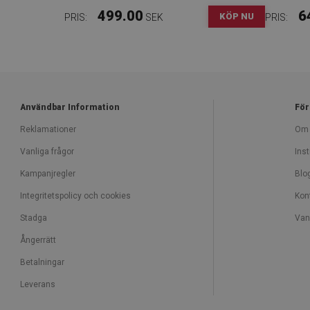
499.00
6
KÖP NU
PRIS:
SEK
PRIS:
Användbar Information
För
Reklamationer
Om 
Vanliga frågor
Inst
Kampanjregler
Blo
Integritetspolicy och cookies
Kon
Stadga
Van
Ångerrätt
Betalningar
Leverans