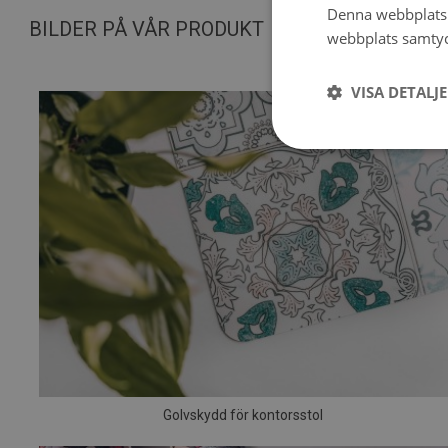
Denna webbplats 
BILDER PÅ VÅR PRODUKT
webbplats samtyck
VISA DETALJ
Golvskydd för kontorsstol