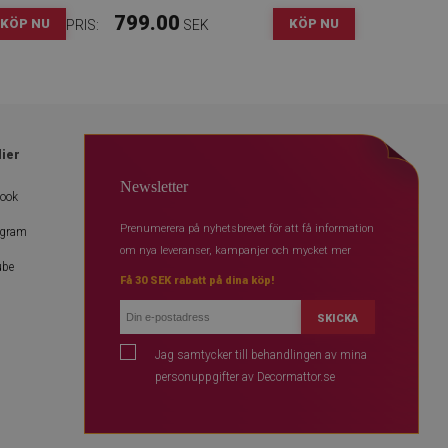
799.00
KÖP NU
KÖP NU
PRIS:
SEK
dier
Newsletter
book
Prenumerera på nyhetsbrevet för att få information
agram
om nya leveranser, kampanjer och mycket mer
ube
Få 30 SEK rabatt på dina köp!
SKICKA
Jag samtycker till behandlingen av mina
personuppgifter av Decormattor.se