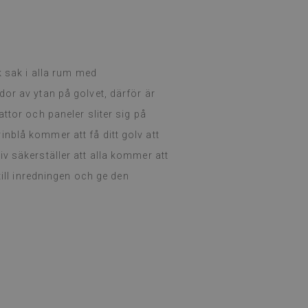
k sak i alla rum med
or av ytan på golvet, därför är
ttor och paneler sliter sig på
nblå kommer att få ditt golv att
v säkerställer att alla kommer att
till inredningen och ge den