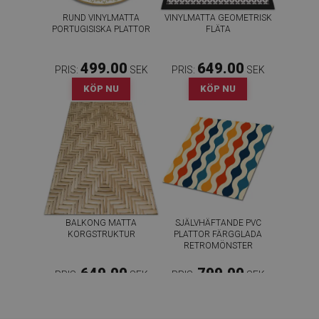
RUND VINYLMATTA
VINYLMATTA GEOMETRISK
PORTUGISISKA PLATTOR
FLÄTA
499.00
649.00
PRIS:
SEK
PRIS:
SEK
KÖP NU
KÖP NU
BALKONG MATTA
SJÄLVHÄFTANDE PVC
KORGSTRUKTUR
PLATTOR FÄRGGLADA
RETROMÖNSTER
649.00
799.00
PRIS:
SEK
PRIS:
SEK
KÖP NU
KÖP NU