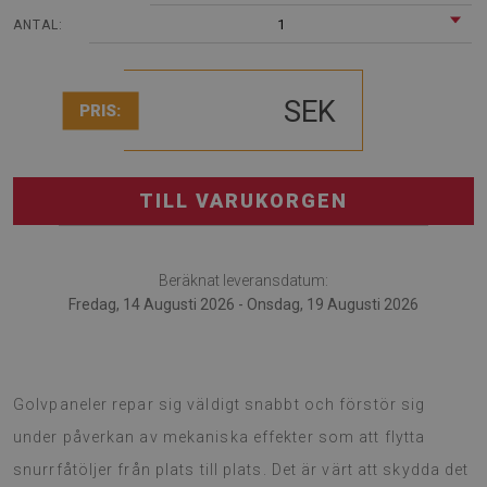
1
ANTAL:
SEK
PRIS:
TILL VARUKORGEN
Beräknat leveransdatum:
Fredag, 14 Augusti 2026 - Onsdag, 19 Augusti 2026
Golvskydd för fåtölj är intressant lösning för kontor.
Golvpaneler repar sig väldigt snabbt och förstör sig
under påverkan av mekaniska effekter som att flytta
snurrfåtöljer från plats till plats. Det är värt att skydda det