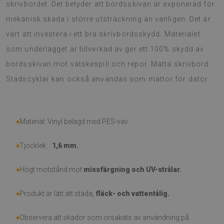
skrivbordet. Det betyder att bordsskivan är exponerad för
mekanisk skada i större utsträckning än vanligen. Det är
värt att investera i ett bra skrivbordsskydd. Materialet
som underlägget är tillverkad av ger ett 100% skydd av
bordsskivan mot vätskespill och repor. Matta skrivbord
Stadscyklar kan också användas som mattor för dator.
♦
Material: Vinyl belagd med PES-väv.
♦
Tjocklek: :
1,6 mm
.
♦
Högt motstånd mot
missfärgning och UV-strålar.
♦
Produkt är lätt att städa,
fläck- och vattentålig.
♦
Observera att skador som orsakats av användning på