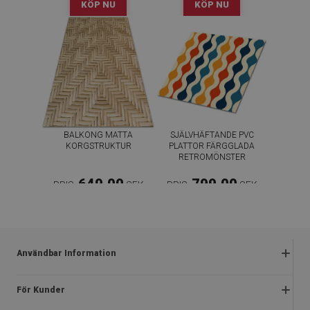
KÖP NU
KÖP NU
BALKONG MATTA
SJÄLVHÄFTANDE PVC
KORGSTRUKTUR
PLATTOR FÄRGGLADA
RETROMÖNSTER
649.00
799.00
PRIS:
SEK
PRIS:
SEK
KÖP NU
KÖP NU
Användbar Information
Reklamationer
För Kunder
Vanliga frågor