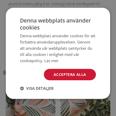
grund av tidens gång (t.ex. nötning) inte är berättigade för
reklamationer.
Denna webbplats använder
♦
Hur tar man hand om produkten?
cookies
Denna webbplats använder cookies för att
♦
Rengör med en fuktig trasa —
använd inte starka
förbättra användarupplevelsen. Genom
kemikalier.
att använda vår webbplats samtycker du
till alla cookies i enlighet med vår
♦
Vädra mattans undersida regelbundet.
cookiepolicy.
Läs mer
BILDER PÅ VÅR PRODUKT
ACCEPTERA ALLA
VISA DETALJER