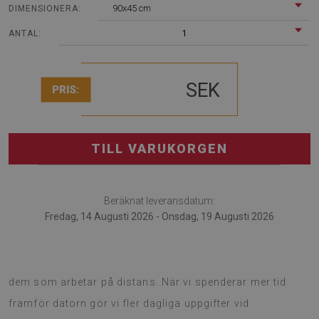
90x45 cm
DIMENSIONERA:
1
ANTAL:
SEK
PRIS:
TILL VARUKORGEN
Beräknat leveransdatum:
Fredag, 14 Augusti 2026 - Onsdag, 19 Augusti 2026
Skrivbordsunderlägg kommer att vara användbart för
dem som arbetar på distans. När vi spenderar mer tid
framför datorn gör vi fler dagliga uppgifter vid