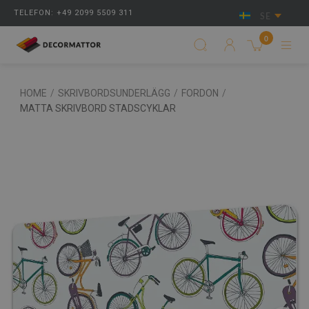
TELEFON: +49 2099 5509 311
SE
0
HOME
/
SKRIVBORDSUNDERLÄGG
/
FORDON
/
MATTA SKRIVBORD STADSCYKLAR