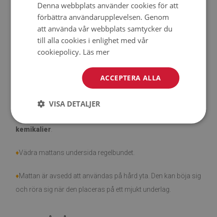
Denna webbplats använder cookies för att
förbättra användarupplevelsen. Genom
♦
Produkt är lätt att städa, fläck- och vattentålig.
att använda vår webbplats samtycker du
till alla cookies i enlighet med vår
♦
Observera att skador som orsakats av användning på
cookiepolicy.
Läs mer
grund av tidens gång (t.ex. nötning) inte är berättigade för
reklamationer.
ACCEPTERA ALLA
♦
Hur tar man hand om produkten?
VISA DETALJER
♦
Rengör med en fuktig trasa —
använd inte starka
kemikalier
.
♦
Vädra mattans undersida regelbundet.
♦
Mattan är avsedd att användas på hård yta. Den kan böja sig
och röra sig när den placeras på ett mjukt underlag.