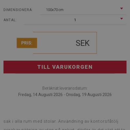
100x70 cm
DIMENSIONERA:
1
ANTAL:
SEK
PRIS:
TILL VARUKORGEN
Beräknat leveransdatum:
Fredag, 14 Augusti 2026 - Onsdag, 19 Augusti 2026
Golvskydd för fåtölj kommer definitivt att vara en praktisk
sak i alla rum med stolar. Användning av kontorsfåtölj