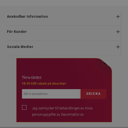
Användbar Information
Reklamationer
För Kunder
Vanliga frågor
Om oss
Kampanjregler
Sociala Medier
Instruktioner för installation
Integritetspolicy och cookies
Blog
Stadga
facebook
Kontakt
Ångerrätt
instagram
Vanliga
Newsletter
Betalningar
youtube
Få 30 SEK rabatt på dina köp!
Leverans
SKICKA
Jag samtycker till behandlingen av mina
personuppgifter av Decormattor.se