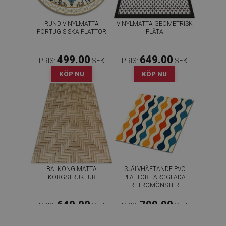
RUND VINYLMATTA
VINYLMATTA GEOMETRISK
PORTUGISISKA PLATTOR
FLÄTA
499.00
649.00
PRIS:
SEK
PRIS:
SEK
KÖP NU
KÖP NU
BALKONG MATTA
SJÄLVHÄFTANDE PVC
KORGSTRUKTUR
PLATTOR FÄRGGLADA
RETROMÖNSTER
649.00
799.00
PRIS:
SEK
PRIS:
SEK
KÖP NU
KÖP NU