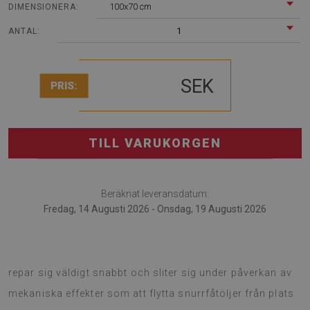
100x70 cm
DIMENSIONERA:
1
ANTAL:
SEK
PRIS:
TILL VARUKORGEN
Beräknat leveransdatum:
Fredag, 14 Augusti 2026 - Onsdag, 19 Augusti 2026
Golvskydd för fåtölj är innovativ lösning för kontor. Golv
repar sig väldigt snabbt och sliter sig under påverkan av
mekaniska effekter som att flytta snurrfåtöljer från plats