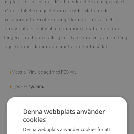
till plats. Det är en bra idé att skydda det känsliga golvet
på det stället och ge det extra skydd. Matta under
skrivbordsstol Exotisk djungel kommer att vara ett
intressant alternativ till en traditionell matta, som inte
fungerar bra hos en allergiker. Tack vare en yta utan lång
lugg kommer damm och smuts inte fasta så lätt.
♦
Material: Vinyl belagd med PES-väv.
♦
Tjocklek
1,6 mm.
♦
Högt motstånd mot missfärgning och UV-strålar.
Denna webbplats använder
♦
Mattor är inte halkfria;
cookies
Denna webbplats använder cookies för att
♦
Produkt är lätt att städa, fläck- och vattentålig.