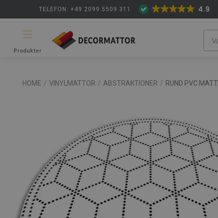
4.9
TELEFON: +49 2099 5509 311
Produkter
HOME
/
VINYLMATTOR
/
ABSTRAKTIONER
/
RUND PVC MATT