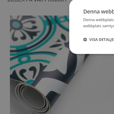
Denna webb
Denna webbplats 
webbplats samtyck
VISA DETALJ