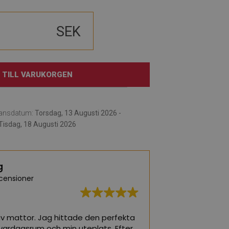
SEK
TILL VARUKORGEN
ransdatum:
Torsdag, 13 Augusti 2026 -
Tisdag, 18 Augusti 2026
g
censioner
av mattor. Jag hittade den perfekta
De bästa mattorna
vardagsrum och min uteplats. Efter
vardagsrum eller 