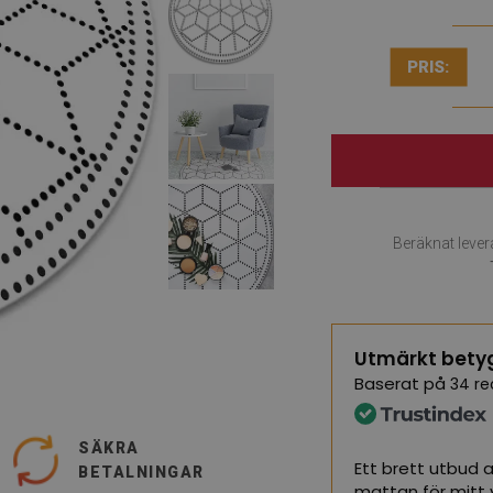
PRIS:
Beräknat leve
Utmärkt bety
Baserat på
34 re
SÄKRA
mattor, jag är mycket nöjd
Ett brett utbud 
BETALNINGAR
mattan för mitt 