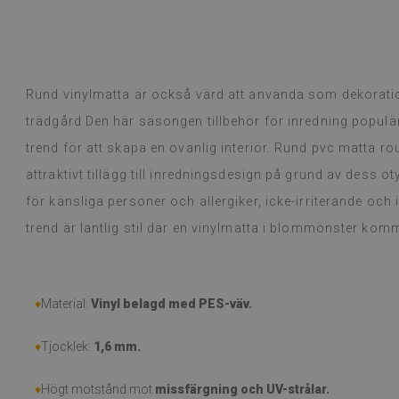
v vintage- och bohemiska mattor med
(Översatt av G
 valde en vintagematta i persisk stil
bohemisk matta med lövmotiv.
ckra, eleganta och praktiska, särskilt
Dyed B
Rund vinylmatta är också värd att använda som dekoration
dan
1 år seda
trädgård Den här säsongen tillbehör för inredning populär
Google,
se originalet
)
trend för att skapa en ovanlig interiör. Rund pvc matta ro
attraktivt tillägg till inredningsdesign på grund av dess o
för känsliga personer och allergiker, icke-irriterande oc
trend är lantlig stil där en vinylmatta i blommönster kom
♦
Material:
Vinyl belagd med PES-väv.
♦
Tjocklek:
1,6 mm.
♦
Högt motstånd mot
missfärgning och UV-strålar.