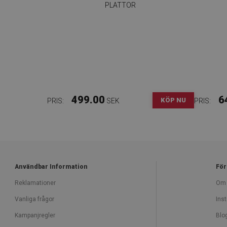
PLATTOR
499.00
6
KÖP NU
PRIS:
SEK
PRIS:
Användbar Information
För
Reklamationer
Om 
Vanliga frågor
Inst
Kampanjregler
Blo