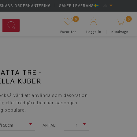
SNABB ORDERHANTERING
|
SÄKER LEVERANS
SE
0
0
Favoriter
Logga in
Kundvagn
ATTA TRE -
ELLA KUBER
 också värd att använda som dekoration
ong eller trädgård Den här säsongen
ing populära.
fi 50 cm
1
ANTAL: