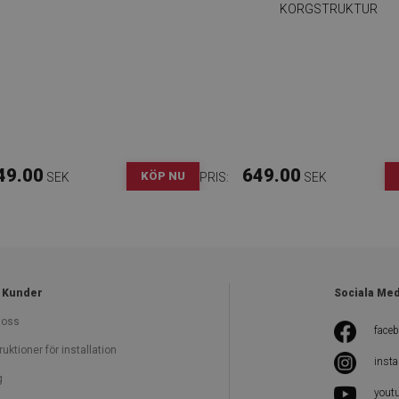
KORGSTRUKTUR
49.00
649.00
KÖP NU
SEK
PRIS:
SEK
 Kunder
Sociala Me
oss
face
ruktioner för installation
inst
g
yout