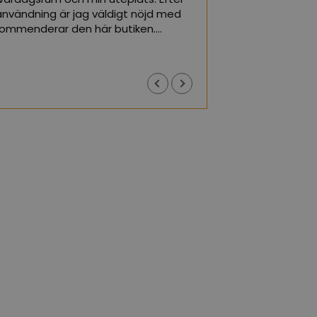
nvändning är jag väldigt nöjd med
kommenderar den här butiken.
(Översatt av Goo
ogle,
se originalet
)
Justyna J
1 år sedan