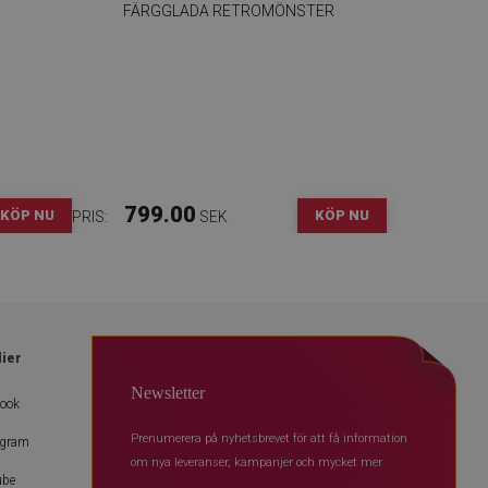
FÄRGGLADA RETROMÖNSTER
799.00
KÖP NU
KÖP NU
PRIS:
SEK
dier
Newsletter
book
Prenumerera på nyhetsbrevet för att få information
agram
om nya leveranser, kampanjer och mycket mer
ube