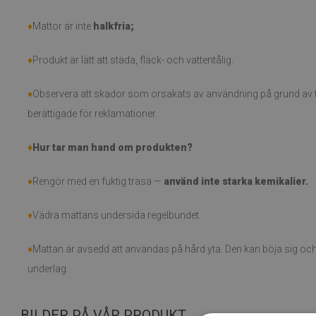
♦
Mattor är inte
halkfria;
♦
Produkt är lätt att städa, fläck- och vattentålig.
♦
Observera att skador som orsakats av användning på grund av tid
berättigade för reklamationer.
♦
Hur tar man hand om produkten?
♦
Rengör med en fuktig trasa —
använd inte starka kemikalier.
♦
Vädra mattans undersida regelbundet.
♦
Mattan är avsedd att användas på hård yta. Den kan böja sig och 
underlag.
BILDER PÅ VÅR PRODUKT