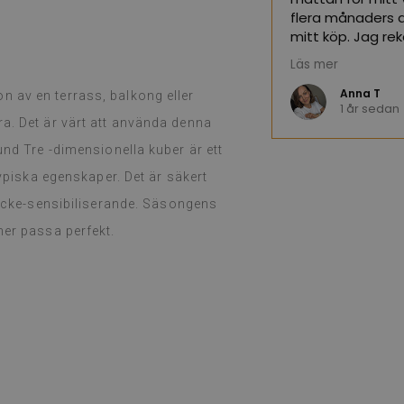
oogle,
se originalet
)
flera månaders a
mitt köp. Jag re
Läs mer
(Översatt av Go
Anna T
 av en terrass, balkong eller
n
1 år sedan
a. Det är värt att använda denna
und Tre -dimensionella kuber är ett
typiska egenskaper. Det är säkert
h icke-sensibiliserande. Säsongens
mer passa perfekt.