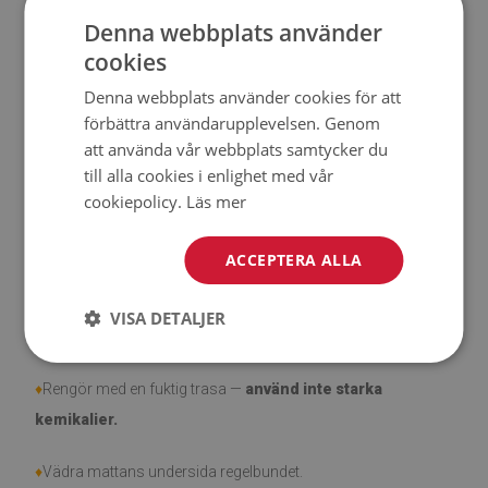
♦
Tjocklek:
1,6 mm.
Denna webbplats använder
cookies
♦
Högt motstånd mot
missfärgning och UV-strålar.
Denna webbplats använder cookies för att
♦
Mattor är inte
halkfria;
förbättra användarupplevelsen. Genom
att använda vår webbplats samtycker du
♦
Produkt är lätt att städa, fläck- och vattentålig.
till alla cookies i enlighet med vår
cookiepolicy.
Läs mer
♦
Observera att skador som orsakats av användning på
grund av tidens gång (t.ex. nötning) inte är berättigade för
ACCEPTERA ALLA
reklamationer.
VISA DETALJER
♦
Hur tar man hand om produkten?
♦
Rengör med en fuktig trasa —
använd inte starka
kemikalier.
♦
Vädra mattans undersida regelbundet.