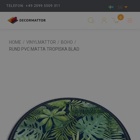
TELEFON: +49 2099 5509 311
SE
0
HOME
/
VINYLMATTOR
/
BOHO
/
RUND PVC MATTA TROPISKA BLAD