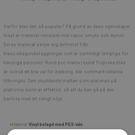
Rund PVC-matta är den fräscha trenden inom inredning.
Varför blev den så populär? På grund av dess egenskaper.
Vinyl är material resistent mot repor, smuts och damm.
Deras material skiljer sig definitivt från
klassiskagolvbeläggningar och är samtidigt lämpliga för
känsliga personer. Rund pvc matta round Tropiska blad
är också ett bra val för balkong, där sommarkvällarna
tillbringas. Den skyddande mattan som placeras på
plattorna isolerar effektivt, så att du kan gå på den
barfota med ett riktigt nöje.
♦
Material:
Vinyl belagd med PES-väv.