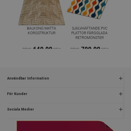
BALKONG MATTA
SJÄLVHÄFTANDE PVC
KORGSTRUKTUR
PLATTOR FÄRGGLADA
RETROMÖNSTER
649.00
799.00
PRIS:
SEK
PRIS:
SEK
KÖP NU
KÖP NU
Användbar Information
Reklamationer
För Kunder
Vanliga frågor
Om oss
Kampanjregler
Sociala Medier
Instruktioner för installation
Integritetspolicy och cookies
Blog
Stadga
facebook