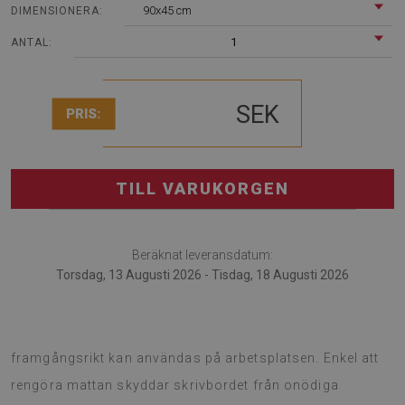
90x45 cm
DIMENSIONERA:
1
ANTAL:
SEK
PRIS:
TILL VARUKORGEN
Beräknat leveransdatum:
Torsdag, 13 Augusti 2026 - Tisdag, 18 Augusti 2026
Skrivbordsunderlägg är en intressant lösning som
framgångsrikt kan användas på arbetsplatsen. Enkel att
rengöra mattan skyddar skrivbordet från onödiga