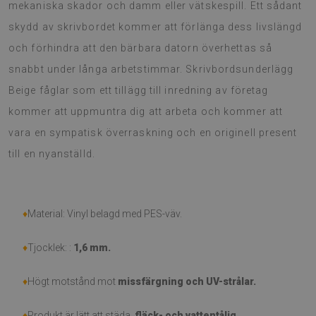
mekaniska skador och damm eller vätskespill. Ett sådant
skydd av skrivbordet kommer att förlänga dess livslängd
och förhindra att den bärbara datorn överhettas så
snabbt under långa arbetstimmar. Skrivbordsunderlägg
Beige fåglar som ett tillägg till inredning av företag
kommer att uppmuntra dig att arbeta och kommer att
vara en sympatisk överraskning och en originell present
till en nyanställd.
♦
Material: Vinyl belagd med PES-väv.
♦
Tjocklek: :
1,6 mm
.
♦
Högt motstånd mot
missfärgning och UV-strålar.
♦
Produkt är lätt att städa,
fläck- och vattentålig.