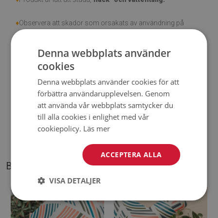
♦
Observera att skador som orsakats av användning på
grund av tidens gång (t.ex. nötning) inte är berättigade för
reklamationer.
Denna webbplats använder
cookies
♦
Hur tar man hand om produkten?
Denna webbplats använder cookies för att
förbättra användarupplevelsen. Genom
♦
Rengör med en fuktig trasa —
använd inte starka
att använda vår webbplats samtycker du
kemikalier.
till alla cookies i enlighet med vår
cookiepolicy.
Läs mer
♦
Vädra mattans undersida regelbundet.
ACCEPTERA ALLA
BILDER PÅ VÅR PRODUKT
VISA DETALJER