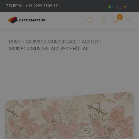
TELEFON: +49 2099 5509 311
SE
0
HOME
/
SKRIVBORDSUNDERLÄGG
/
VÄXTER
/
SKRIVBORDSUNDERLÄGG BEIGE FÅGLAR