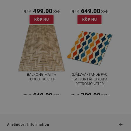
499.00
649.00
PRIS:
SEK
PRIS:
SEK
KÖP NU
KÖP NU
BALKONG MATTA
SJÄLVHÄFTANDE PVC
KORGSTRUKTUR
PLATTOR FÄRGGLADA
RETROMÖNSTER
649.00
799.00
PRIS:
SEK
PRIS:
SEK
KÖP NU
KÖP NU
Användbar Information