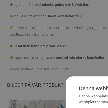
♦
Högt motstånd mot
missfärgning och UV-strålar.
♦
Produkt är lätt att städa,
fläck- och vattentålig.
♦
Observera att skador som orsakats av användning på grund av tid
berättigade för reklamationer.
♦
Hur tar man hand om produkten?
♦
Rengör med en fuktig trasa —
använd inte starka kemikalier.
♦
Vädra mattans undersida regelbundet.
BILDER PÅ VÅR PRODUKT
Denna webb
Denna webbplats 
webbplats samtyck