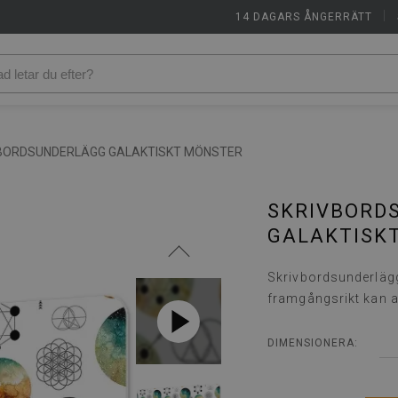
14 DAGARS ÅNGERRÄTT
|
BORDSUNDERLÄGG GALAKTISKT MÖNSTER
SKRIVBORD
GALAKTISK
Skrivbordsunderlägg
framgångsrikt kan 
DIMENSIONERA: