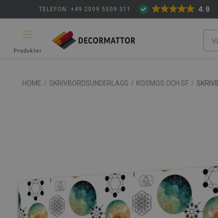
4.9
TELEFON: +49 2099 5509 311
Produkter
HOME
/
SKRIVBORDSUNDERLÄGG
/
KOSMOS OCH SF
/
SKRIV