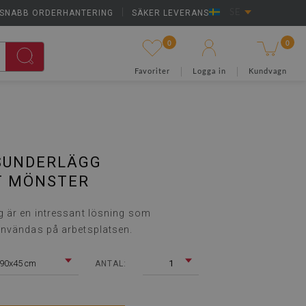
SNABB ORDERHANTERING
|
SÄKER LEVERANS
SE
0
0
Favoriter
Logga in
Kundvagn
SUNDERLÄGG
T MÖNSTER
 är en intressant lösning som
användas på arbetsplatsen.
90x45 cm
1
ANTAL: