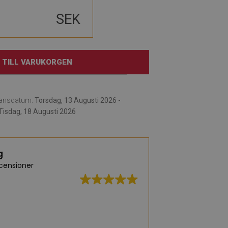
SEK
TILL VARUKORGEN
ransdatum:
Torsdag, 13 Augusti 2026 -
Tisdag, 18 Augusti 2026
g
censioner
Hög kvalitet, bre
leverans