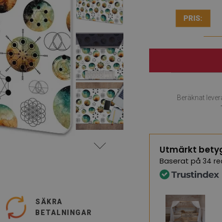
PRIS:
Beräknat leve
Utmärkt bety
Baserat på
34 re
SÄKRA
BETALNINGAR