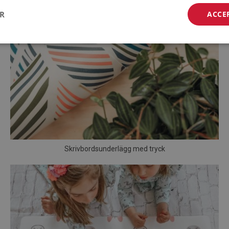
ER
ACCE
Skrivbordsunderlägg med tryck