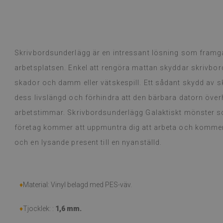
Google,
se originalet
)
Vinylplattor – 
Läs mer
urvalet av desi
alunska
kom inom en ve
Beatrycz
dan
1 år seda
förpackad. Insta
Skrivbordsunderlägg är en intressant lösning som framg
dra av och appl
arbetsplatsen. Enkel att rengöra mattan skyddar skrivbo
är väldigt nöjd
så tunn klister
skador och damm eller vätskespill. Ett sådant skydd av 
använt dem i e
dess livslängd och förhindra att den bärbara datorn över
matlagning på e
arbetstimmar. Skrivbordsunderlägg Galaktiskt mönster som 
inte märkt någ
torka av med en
företag kommer att uppmuntra dig att arbeta och kommer 
eller spills. J
och en lysande present till en nyanställd.
(Översatt av G
♦
Material: Vinyl belagd med PES-väv.
♦
Tjocklek: :
1,6 mm
.