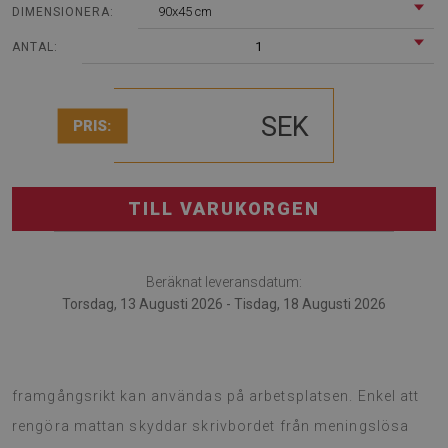
90x45 cm
DIMENSIONERA:
1
ANTAL:
SEK
PRIS:
TILL VARUKORGEN
Beräknat leveransdatum:
Torsdag, 13 Augusti 2026 - Tisdag, 18 Augusti 2026
Skrivbordsmatta är en intressant lösning som
framgångsrikt kan användas på arbetsplatsen. Enkel att
rengöra mattan skyddar skrivbordet från meningslösa