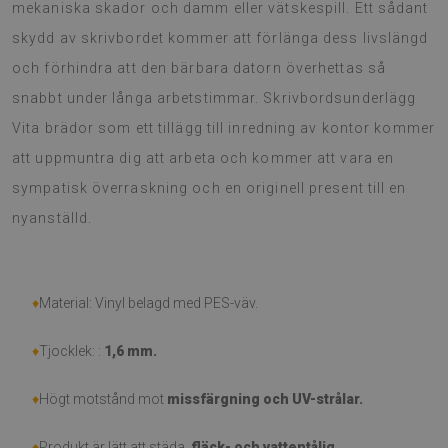
mekaniska skador och damm eller vätskespill. Ett sådant
skydd av skrivbordet kommer att förlänga dess livslängd
och förhindra att den bärbara datorn överhettas så
snabbt under långa arbetstimmar. Skrivbordsunderlägg
Vita brädor som ett tillägg till inredning av kontor kommer
att uppmuntra dig att arbeta och kommer att vara en
sympatisk överraskning och en originell present till en
nyanställd.
♦
Material: Vinyl belagd med PES-väv.
♦
Tjocklek: :
1,6 mm
.
♦
Högt motstånd mot
missfärgning och UV-strålar.
♦
Produkt är lätt att städa,
fläck- och vattentålig.