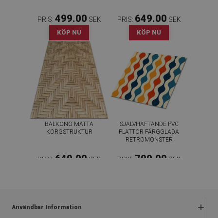
499.00
649.00
PRIS:
SEK
PRIS:
SEK
KÖP NU
KÖP NU
BALKONG MATTA
SJÄLVHÄFTANDE PVC
KORGSTRUKTUR
PLATTOR FÄRGGLADA
RETROMÖNSTER
649.00
799.00
PRIS:
SEK
PRIS:
SEK
KÖP NU
KÖP NU
Användbar Information