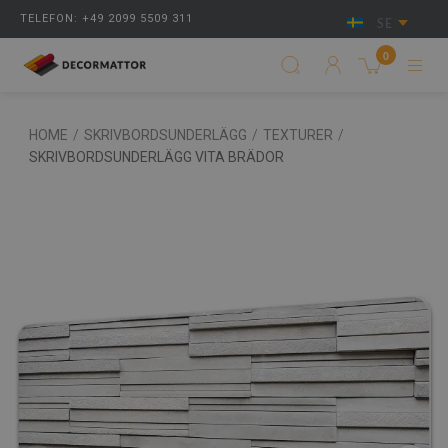
TELEFON: +49 2099 5509 311
SE
0
HOME
/
SKRIVBORDSUNDERLÄGG
/
TEXTURER
/
SKRIVBORDSUNDERLÄGG VITA BRÄDOR