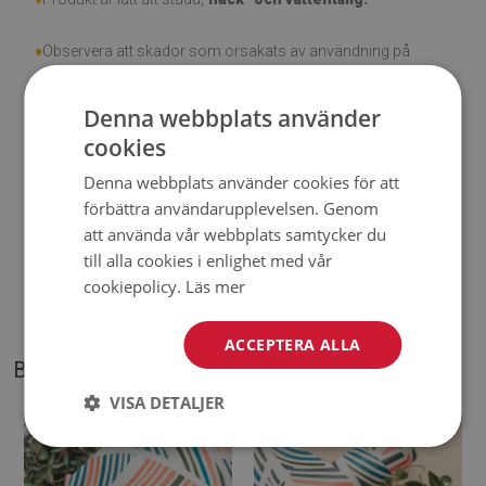
♦
Observera att skador som orsakats av användning på
grund av tidens gång (t.ex. nötning) inte är berättigade för
reklamationer.
Denna webbplats använder
cookies
♦
Hur tar man hand om produkten?
Denna webbplats använder cookies för att
förbättra användarupplevelsen. Genom
♦
Rengör med en fuktig trasa —
använd inte starka
att använda vår webbplats samtycker du
kemikalier.
till alla cookies i enlighet med vår
cookiepolicy.
Läs mer
♦
Vädra mattans undersida regelbundet.
ACCEPTERA ALLA
BILDER PÅ VÅR PRODUKT
VISA DETALJER