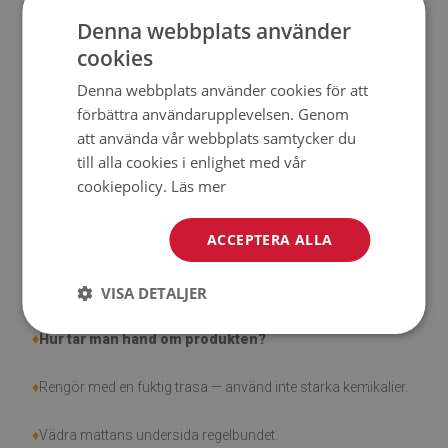
Denna webbplats använder
♦
Tjocklek:
1,6 mm.
cookies
Denna webbplats använder cookies för att
♦
Högt motstånd mot missfärgning och UV-strålar.
förbättra användarupplevelsen. Genom
att använda vår webbplats samtycker du
♦
Mattor är inte halkfria;
till alla cookies i enlighet med vår
cookiepolicy.
Läs mer
♦
Produkt är lätt att städa, fläck- och vattentålig.
♦
Observera att skador som orsakats av användning på
ACCEPTERA ALLA
grund av tidens gång (t.ex. nötning) inte är berättigade för
reklamationer.
VISA DETALJER
♦
Hur tar man hand om produkten?
♦
Rengör med en fuktig trasa — använd inte starka kemikalier.
♦
Vädra mattans undersida regelbundet.