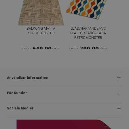
BALKONG MATTA
SJÄLVHÄFTANDE PVC
KORGSTRUKTUR
PLATTOR FÄRGGLADA
RETROMÖNSTER
649.00
799.00
PRIS:
SEK
PRIS:
SEK
KÖP NU
KÖP NU
Användbar Information
Reklamationer
För Kunder
Vanliga frågor
Om oss
Kampanjregler
Sociala Medier
Instruktioner för installation
Integritetspolicy och cookies
Blog
Stadga
facebook