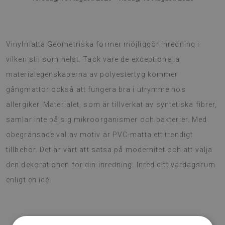
Vinylmatta är en cool idé för originellt förvandling av rum.
Vinylmatta Geometriska former möjliggör inredning i
vilken stil som helst. Tack vare de exceptionella
materialegenskaperna av polyestertyg kommer
gångmattor också att fungera bra i utrymme hos
allergiker. Materialet, som är tillverkat av syntetiska fibrer,
samlar inte på sig mikroorganismer och bakterier. Med
obegränsade val av motiv är PVC-matta ett trendigt
tillbehör. Det är värt att satsa på modernitet och att välja
den dekorationen för din inredning. Inred ditt vardagsrum
enligt en idé!
♦
Material: Vinyl belagd
med PES-väv.