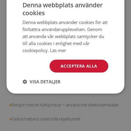
Denna webbplats använder
♦
Tjocklek:
1,6 mm.
cookies
♦
Högt motstånd mot missfärgning och UV-strålar.
Denna webbplats använder cookies för att
förbättra användarupplevelsen. Genom
♦
Mattor är inte halkfria;
att använda vår webbplats samtycker du
till alla cookies i enlighet med vår
♦
Produkt är lätt att städa, fläck- och vattentålig.
cookiepolicy.
Läs mer
♦
Observera att skador som orsakats av användning på
ACCEPTERA ALLA
grund av tidens gång (t.ex. nötning) inte är berättigade för
reklamationer.
VISA DETALJER
♦
Hur tar man hand om produkten?
♦
Rengör med en fuktig trasa — använd inte starka kemikalier.
♦
Vädra mattans undersida regelbundet.