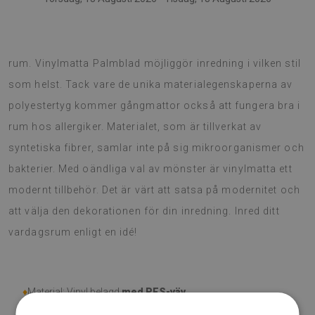
Vinylmatta är en kanon idé för intressant förändring av
rum. Vinylmatta Palmblad möjliggör inredning i vilken stil
som helst. Tack vare de unika materialegenskaperna av
polyestertyg kommer gångmattor också att fungera bra i
rum hos allergiker. Materialet, som är tillverkat av
syntetiska fibrer, samlar inte på sig mikroorganismer och
bakterier. Med oändliga val av mönster är vinylmatta ett
modernt tillbehör. Det är värt att satsa på modernitet och
att välja den dekorationen för din inredning. Inred ditt
vardagsrum enligt en idé!
♦
Material: Vinyl belagd
med PES-väv.