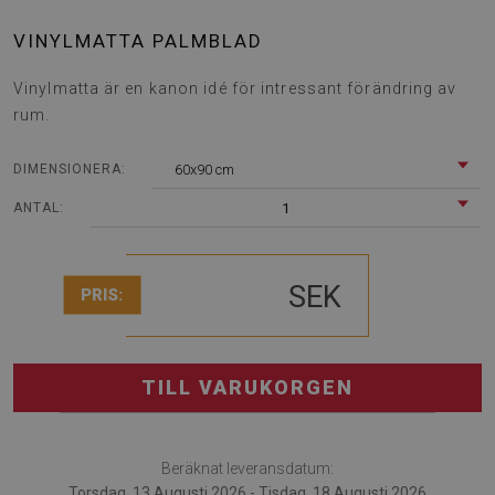
VINYLMATTA PALMBLAD
Vinylmatta är en kanon idé för intressant förändring av
rum.
60x90 cm
DIMENSIONERA:
1
ANTAL:
SEK
PRIS:
TILL VARUKORGEN
Beräknat leveransdatum:
Torsdag, 13 Augusti 2026 - Tisdag, 18 Augusti 2026