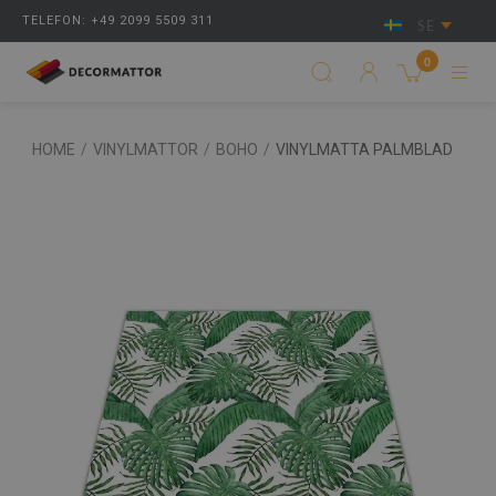
TELEFON: +49 2099 5509 311
SE
0
HOME
/
VINYLMATTOR
/
BOHO
/
VINYLMATTA PALMBLAD