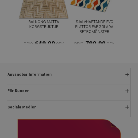
BALKONG MATTA
SJÄLVHÄFTANDE PVC
KORGSTRUKTUR
PLATTOR FÄRGGLADA
RETROMÖNSTER
649.00
799.00
PRIS:
SEK
PRIS:
SEK
KÖP NU
KÖP NU
Användbar Information
Reklamationer
För Kunder
Vanliga frågor
Om oss
Kampanjregler
Sociala Medier
Instruktioner för installation
Integritetspolicy och cookies
Blog
Stadga
facebook
Kontakt
Ångerrätt
instagram