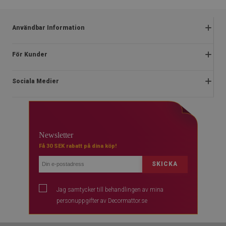
Användbar Information
Reklamationer
För Kunder
Vanliga frågor
Om oss
Kampanjregler
Sociala Medier
Instruktioner för installation
Integritetspolicy och cookies
Blog
Stadga
facebook
Kontakt
Ångerrätt
instagram
Vanliga
Newsletter
Betalningar
youtube
Få 30 SEK rabatt på dina köp!
Leverans
SKICKA
Jag samtycker till behandlingen av mina
personuppgifter av Decormattor.se