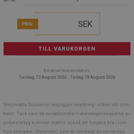
1
ANTAL:
SEK
PRIS:
TILL VARUKORGEN
Beräknat leveransdatum:
Torsdag, 13 Augusti 2026 - Tisdag, 18 Augusti 2026
Vinylmatta är en bra idé för originellt förvandling av rum.
Vinylmatta Sockerrör möjliggör inredning i vilken stil som
helst. Tack vare de exceptionella materialegenskaperna av
polyestertyg kommer mattor också att fungera bra i rum
hos allergiker. Materialet, som är tillverkat av syntetiska