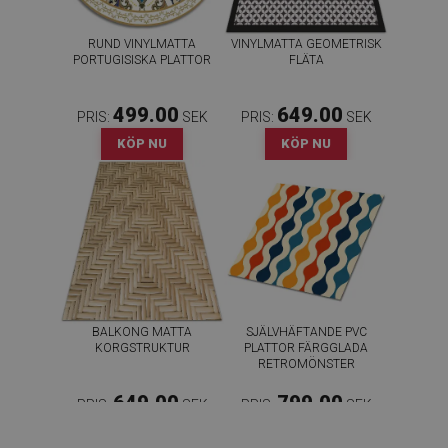
RUND VINYLMATTA
VINYLMATTA GEOMETRISK
PORTUGISISKA PLATTOR
FLÄTA
499.00
649.00
PRIS:
SEK
PRIS:
SEK
KÖP NU
KÖP NU
BALKONG MATTA
SJÄLVHÄFTANDE PVC
KORGSTRUKTUR
PLATTOR FÄRGGLADA
RETROMÖNSTER
649.00
799.00
PRIS:
SEK
PRIS:
SEK
KÖP NU
KÖP NU