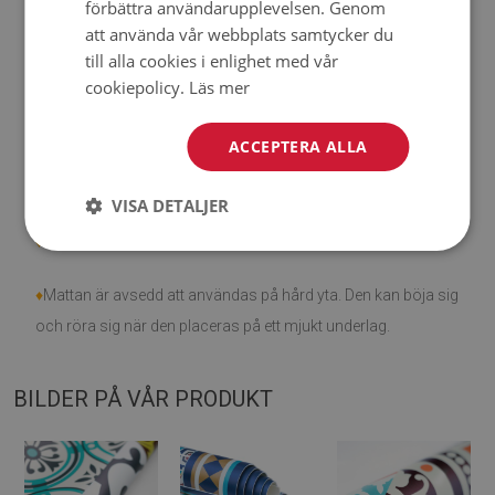
förbättra användarupplevelsen. Genom
♦
Observera att skador som orsakats av användning på
att använda vår webbplats samtycker du
grund av tidens gång (t.ex. nötning) inte är berättigade för
till alla cookies i enlighet med vår
reklamationer.
cookiepolicy.
Läs mer
♦
Hur tar man hand om produkten?
ACCEPTERA ALLA
♦
Rengör med en fuktig trasa — använd inte starka kemikalier.
VISA DETALJER
♦
Vädra mattans undersida regelbundet.
♦
Mattan är avsedd att användas på hård yta. Den kan böja sig
och röra sig när den placeras på ett mjukt underlag.
BILDER PÅ VÅR PRODUKT