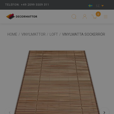
TELEFON: +49 2099 5509 311
SE
0
HOME
/
VINYLMATTOR
/
LOFT
/
VINYLMATTA SOCKERRÖR
‹
›