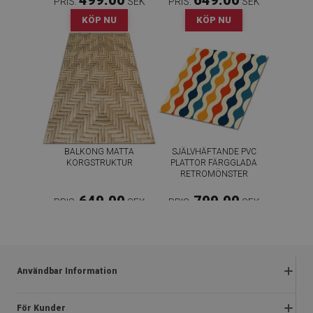
499.00
649.00
PRIS:
SEK
PRIS:
SEK
KÖP NU
KÖP NU
BALKONG MATTA
SJÄLVHÄFTANDE PVC
KORGSTRUKTUR
PLATTOR FÄRGGLADA
RETROMÖNSTER
649.00
799.00
PRIS:
SEK
PRIS:
SEK
KÖP NU
KÖP NU
Användbar Information
Reklamationer
För Kunder