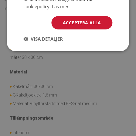
cookiepolicy.
Läs mer
inredningen och ge den en ny karaktär.
ACCEPTERA ALLA
OBS!
VISA DETALJER
♦
Det priset som visas gäller set med 9 stycken plattor som
mäter 30 x 30 cm.
Material
♦
Kakelmått: 30x30 cm
♦
GKakeltjocklek: 1,6 mm
♦
Material: Vinylförstärkt med PES-nät med lim
Tillämpningsområde
♦
Interiörer;