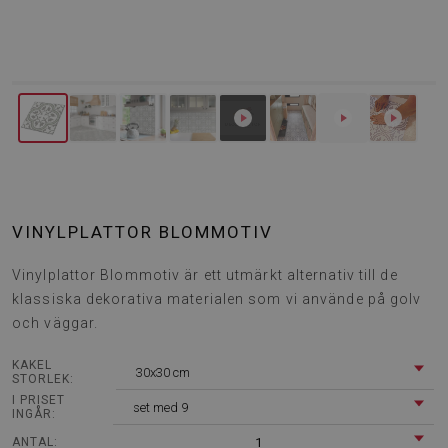
VINYLPLATTOR BLOMMOTIV
Vinylplattor Blommotiv är ett utmärkt alternativ till de
klassiska dekorativa materialen som vi använde på golv
och väggar.
KAKEL
30x30 cm
STORLEK:
I PRISET
set med 9
INGÅR:
1
ANTAL: