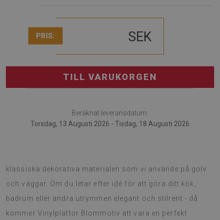
SEK
PRIS:
TILL VARUKORGEN
Beräknat leveransdatum:
Torsdag, 13 Augusti 2026 - Tisdag, 18 Augusti 2026
Vinylplattor Blommotiv är ett utmärkt alternativ till de
klassiska dekorativa materialen som vi använde på golv
och väggar. Om du letar efter idé för att göra ditt kök,
badrum eller andra utrymmen elegant och stilrent - då
kommer Vinylplattor Blommotiv att vara en perfekt