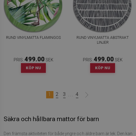
RUND VINYLMATTA FLAMINGOS
RUND VINYLMATTA ABSTRAKT
LINJER
499.00
499.00
PRIS:
SEK
PRIS:
SEK
KÖP NU
KÖP NU
1
2
3
4
...
Säkra och hållbara mattor för barn
Den främsta aktiviteten för både yngre och äldre barn är lek. Den kan