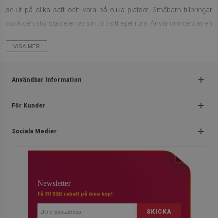
se ut på olika sätt och vara på olika platser. Småbarn tillbringar
dock den största delen av sin tid i sitt eget rum. Användningen av en
vinylmatta kommer att skydda golvet från skador eller smutsoch
VISA MER
vackra mönster av mattor kommer att skapa ett mer intressant
utseende av ett barnrum. Det är vanligtvis föräldrar som fattar
beslut om inredningen och tillbehören till barnets interiör. Deras val
Användbar Information
pendlar alltid främst kring pastellmönster och mjuka färger som
Reklamationer
gör ett barnrum vackert och mysigt. Det är inte annorlunda när det
För Kunder
Vanliga frågor
gäller inköp av mattor. Deras huvudsakliga uppgift, förutom
Om oss
Kampanjregler
Sociala Medier
estetiska värden, är att säkerställa barnets säkerhet. Barnmattor
Instruktioner för installation
Integritetspolicy och cookies
bidrar också till att skapa en trivsam och antiallergisk miljö.
Blog
Stadga
facebook
Barnmattor i olika storlekar och former
Kontakt
Ångerrätt
instagram
Vanliga
Newsletter
Betalningar
youtube
Mattor till ett barnrum ska dämpa eventuella fall, men också skydda
Få 30 SEK rabatt på dina köp!
Leverans
dina barn från golvets kyla. Dessa krav uppfyllera vinylmatta med en
SKICKA